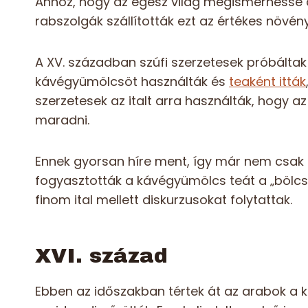
Ahhoz, hogy az egész világ megismerhesse 
rabszolgák szállították ezt az értékes növény
A XV. században szúfi szerzetesek próbáltak e
kávégyümölcsöt használták és
teaként itták
szerzetesek az italt arra használták, hogy a
maradni.
Ennek gyorsan híre ment, így már nem csak 
fogyasztották a kávégyümölcs teát a „bölcsek
finom ital mellett diskurzusokat folytattak.
XVI. század
Ebben az időszakban tértek át az arabok a 