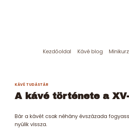
Skip
to
content
Kezdőoldal
Kávé blog
Minikur
KÁVÉ TUDÁSTÁR
A kávé története a XV-
Bár a kávét csak néhány évszázada fogyassz
nyúlik vissza.