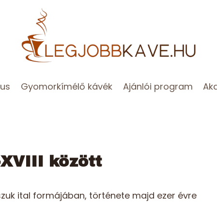
zus
Gyomorkímélő kávék
Ajánlói program
Ak
XVIII között
uk ital formájában, története majd ezer évre