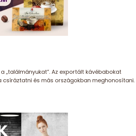
a „találmányukat”. Az exportált kávébabokat
dja csíráztatni és más országokban meghonosítani.