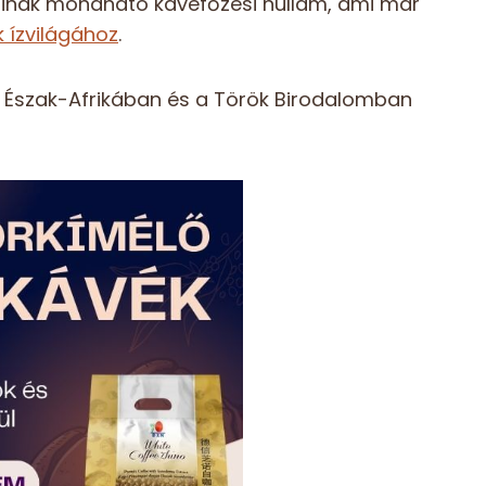
gazinak mondható kávéfőzési hullám, ami már
 ízvilágához
.
, Észak-Afrikában és a Török Birodalomban