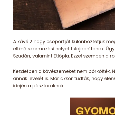
A kávé 2 nagy csoportját különböztetjük me
eltérő származási helyet tulajdonítanak. Úgy
Szudán, valamint Etiópia. Ezzel szemben a r
Kezdetben a kávészemeket nem pörkölték. N
annak levelét is. Már akkor tudták, hogy élé
idején a pásztoroknak.