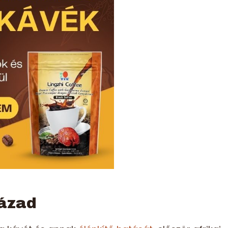
zázad