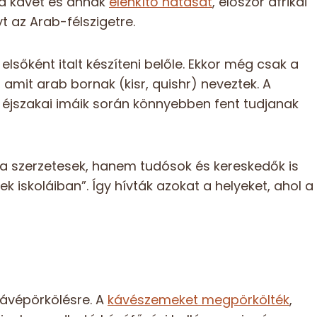
a kávét és annak
élénkítő hatását
, először afrikai
t az Arab-félszigetre.
lsőként italt készíteni belőle. Ekkor még csak a
, amit arab bornak (kisr, quishr) neveztek. A
z éjszakai imáik során könnyebben fent tudjanak
a szerzetesek, hanem tudósok és kereskedők is
 iskoláiban”. Így hívták azokat a helyeket, ahol a
kávépörkölésre. A
kávészemeket megpörkölték
,