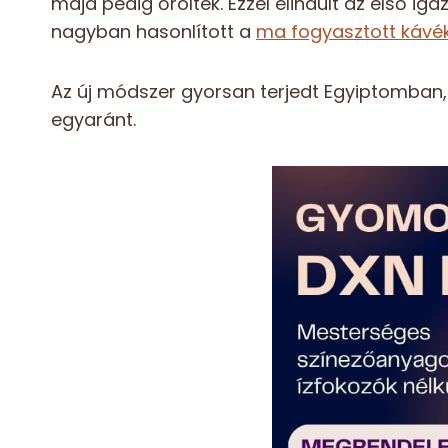
majd pedig őrölték. Ezzel elindult az első i
nagyban hasonlított a
ma fogyasztott kávék
Az új módszer gyorsan terjedt Egyiptomban
egyaránt.