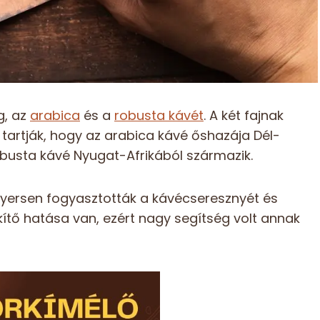
g, az
arabica
és a
robusta kávét
. A két fajnak
 tartják, hogy az arabica kávé őshazája Dél-
obusta kávé Nyugat-Afrikából származik.
yersen fogyasztották a kávécseresznyét és
nkítő hatása van, ezért nagy segítség volt annak