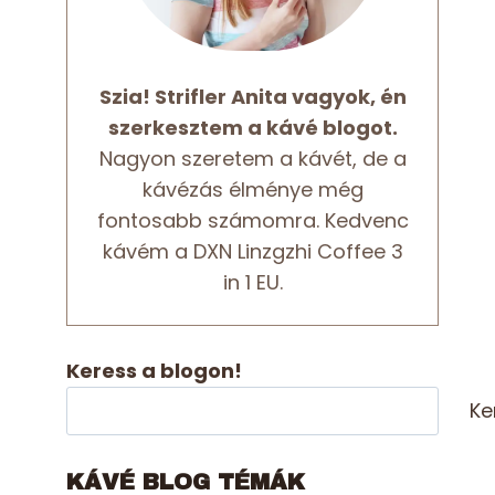
Szia! Strifler Anita vagyok, én
szerkesztem a kávé blogot.
Nagyon szeretem a kávét, de a
kávézás élménye még
fontosabb számomra. Kedvenc
kávém a DXN Linzgzhi Coffee 3
in 1 EU.
Keress a blogon!
Ke
KÁVÉ BLOG TÉMÁK