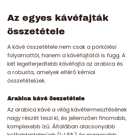
Az egyes kávéfajták
összetétele
A kávé összetétele nem csak a pörkölési
folyamattól, hanem a kávéfajtától is függ. A
két legelterjedtebb kávéfajta az arabica és
a robusta, amelyek eltérő kémiai
összetételűek.
Arabica kávé összetétele
Az arabica kávé a világ kávétermesztésének
nagy részét teszi ki, és jellemzően finomabb,
komplexebb ízű. Általában alacsonyabb
koffeintartalmúak (1-1,5%) és magasabb