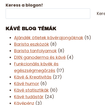
Keress a blogon!
Ker
KÁVÉ BLOG TÉMÁK
Ajándék ötletek kávérajongóknak
(5)
Barista eszközök
(8)
Barista tanfolyamok
(8)
DXN ganoderma és kávé
(4)
Funkcionális kávék és
egészségmegőrzés
(17)
Kávé & Kreativitás
(27)
Kávé humor
(6)
Kávé statisztikák
(10)
Kávé tudástár
(24)
Kávépénz
(3)