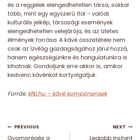
és a reggelek elengedhetetlen társa, sokkal
több, mint egy egyszerű ital – valódi
kulturális jelkép, társasági események
elengedhetetlen velejárója, és az ízletes
élmények forrása. A kávé összetétele nem
csak az ízvilág gazdagságához járul hozzá,
hanem egészségünkre és hangulatunkra is
kihatnak. Gondoljunk erre akkor is, amikor
kedvenc kávénkat kortyolgatjuk.
Forrás:
kfki.hu – kávé komponensek
Bejegyzés
PREVIOUS
NEXT
Gyomorégés a
Legjobb instant