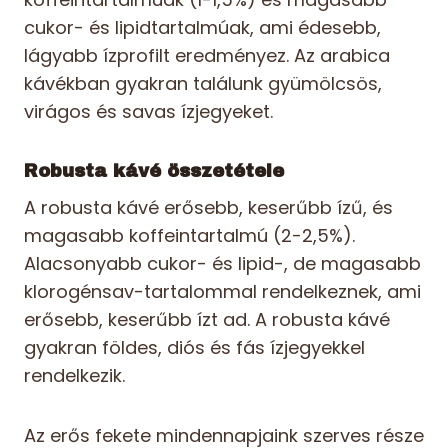
cukor- és lipidtartalmúak, ami édesebb,
lágyabb ízprofilt eredményez. Az arabica
kávékban gyakran találunk gyümölcsös,
virágos és savas ízjegyeket.
Robusta kávé összetétele
A robusta kávé erősebb, keserűbb ízű, és
magasabb koffeintartalmú (2-2,5%).
Alacsonyabb cukor- és lipid-, de magasabb
klorogénsav-tartalommal rendelkeznek, ami
erősebb, keserűbb ízt ad. A robusta kávé
gyakran földes, diós és fás ízjegyekkel
rendelkezik.
Az erős fekete mindennapjaink szerves része