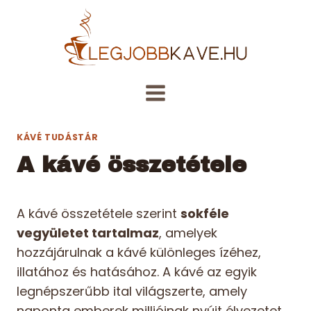
Skip
to
content
KÁVÉ TUDÁSTÁR
A kávé összetétele
A kávé összetétele szerint
sokféle
vegyületet tartalmaz
, amelyek
hozzájárulnak a kávé különleges ízéhez,
illatához és hatásához. A kávé az egyik
legnépszerűbb ital világszerte, amely
naponta emberek millióinak nyújt élvezetet