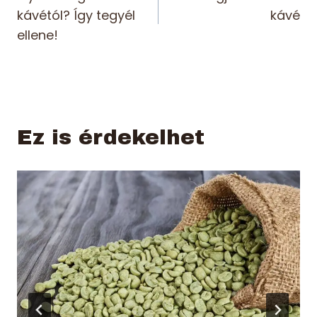
navigáció
kávétól? Így tegyél
kávé
ellene!
Ez is érdekelhet