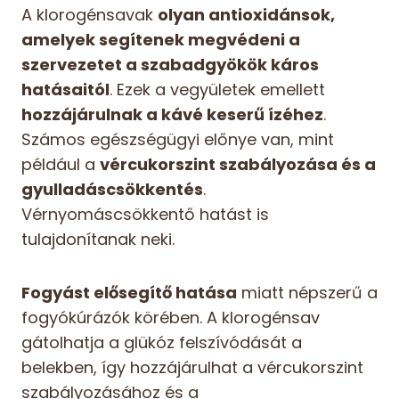
A klorogénsavak
olyan antioxidánsok,
amelyek segítenek megvédeni a
szervezetet a szabadgyökök káros
hatásaitól
. Ezek a vegyületek emellett
hozzájárulnak a kávé keserű ízéhez
.
Számos egészségügyi előnye van, mint
például a
vércukorszint szabályozása és a
gyulladáscsökkentés
.
Vérnyomáscsökkentő hatást is
tulajdonítanak neki.
Fogyást elősegítő hatása
miatt népszerű a
fogyókúrázók körében. A klorogénsav
gátolhatja a glükóz felszívódását a
belekben, így hozzájárulhat a vércukorszint
szabályozásához és a