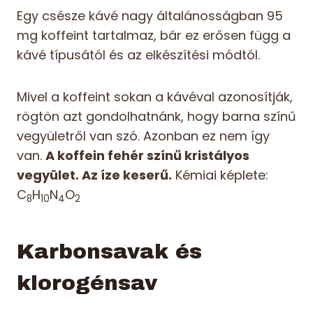
Egy csésze kávé nagy általánosságban 95
mg koffeint tartalmaz, bár ez erősen függ a
kávé típusától és az elkészítési módtól.
Mivel a koffeint sokan a kávéval azonosítják,
rögtön azt gondolhatnánk, hogy barna színű
vegyületről van szó. Azonban ez nem így
van.
A koffein fehér színű kristályos
vegyület. Az íze keserű.
Kémiai képlete:
C
H
N
O
8
10
4
2
Karbonsavak és
klorogénsav