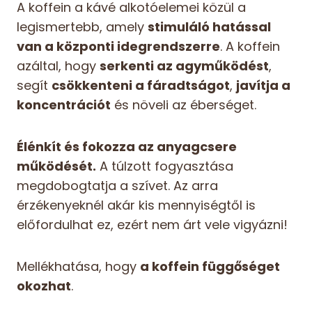
A koffein a kávé alkotóelemei közül a
legismertebb, amely
stimuláló hatással
van a központi idegrendszerre
. A koffein
azáltal, hogy
serkenti az agyműködést
,
segít
csökkenteni a fáradtságot
,
javítja a
koncentrációt
és növeli az éberséget.
Élénkít és fokozza az anyagcsere
működését.
A túlzott fogyasztása
megdobogtatja a szívet. Az arra
érzékenyeknél akár kis mennyiségtől is
előfordulhat ez, ezért nem árt vele vigyázni!
Mellékhatása, hogy
a koffein függőséget
okozhat
.