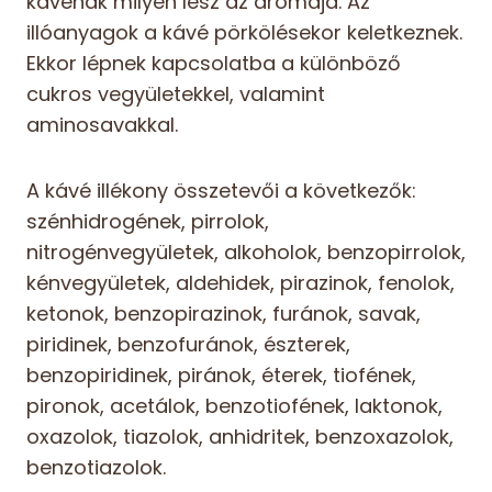
kávénak milyen lesz az aromája. Az
illóanyagok a kávé pörkölésekor keletkeznek.
Ekkor lépnek kapcsolatba a különböző
cukros vegyületekkel, valamint
aminosavakkal.
A kávé illékony összetevői a következők:
szénhidrogének, pirrolok,
nitrogénvegyületek, alkoholok, benzopirrolok,
kénvegyületek, aldehidek, pirazinok, fenolok,
ketonok, benzopirazinok, furánok, savak,
piridinek, benzofuránok, észterek,
benzopiridinek, piránok, éterek, tiofének,
pironok, acetálok, benzotiofének, laktonok,
oxazolok, tiazolok, anhidritek, benzoxazolok,
benzotiazolok.