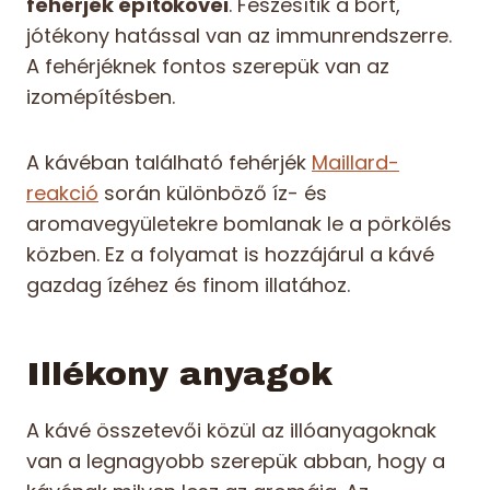
fehérjék építőkövei
. Feszesítik a bőrt,
jótékony hatással van az immunrendszerre.
A fehérjéknek fontos szerepük van az
izomépítésben.
A kávéban található fehérjék
Maillard-
reakció
során különböző íz- és
aromavegyületekre bomlanak le a pörkölés
közben. Ez a folyamat is hozzájárul a kávé
gazdag ízéhez és finom illatához.
Illékony anyagok
A kávé összetevői közül az illóanyagoknak
van a legnagyobb szerepük abban, hogy a