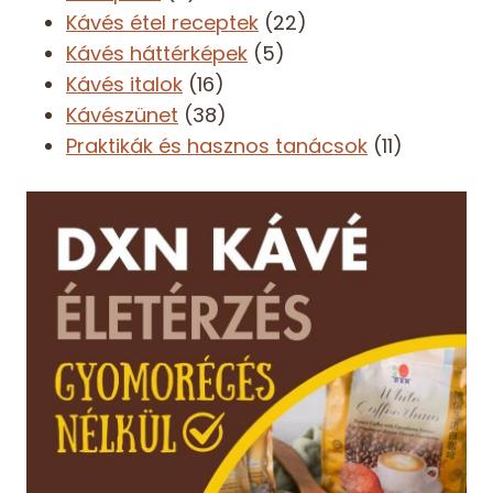
Kávés étel receptek
(22)
Kávés háttérképek
(5)
Kávés italok
(16)
Kávészünet
(38)
Praktikák és hasznos tanácsok
(11)