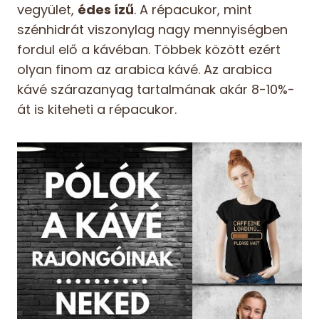
vegyület,
édes ízű
. A répacukor, mint
szénhidrát viszonylag nagy mennyiségben
fordul elő a kávéban. Többek között ezért
olyan finom az arabica kávé. Az arabica
kávé szárazanyag tartalmának akár 8-10%-
át is kiteheti a répacukor.