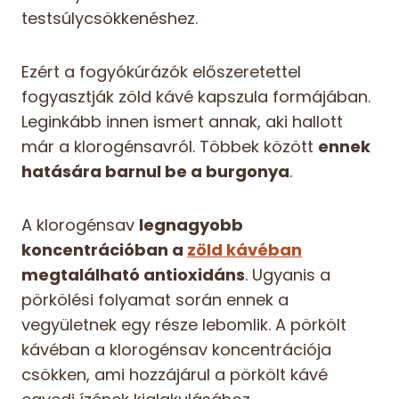
testsúlycsökkenéshez.
Ezért a fogyókúrázók előszeretettel
fogyasztják zöld kávé kapszula formájában.
Leginkább innen ismert annak, aki hallott
már a klorogénsavról. Többek között
ennek
hatására barnul be a burgonya
.
A klorogénsav
legnagyobb
koncentrációban a
zöld kávéban
megtalálható antioxidáns
. Ugyanis a
pörkölési folyamat során ennek a
vegyületnek egy része lebomlik. A pörkölt
kávéban a klorogénsav koncentrációja
csökken, ami hozzájárul a pörkölt kávé