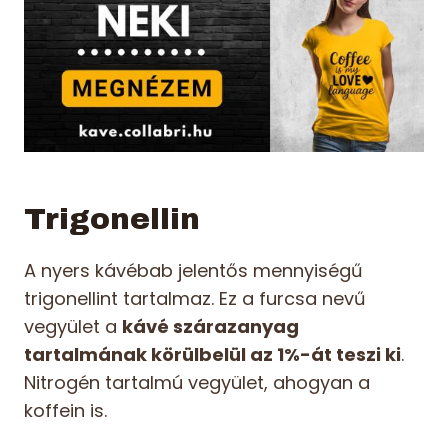
Trigonellin
A nyers kávébab jelentős mennyiségű
trigonellint tartalmaz. Ez a furcsa nevű
vegyület a
kávé szárazanyag
tartalmának körülbelül az 1%-át teszi ki
.
Nitrogén tartalmú vegyület, ahogyan a
koffein is.