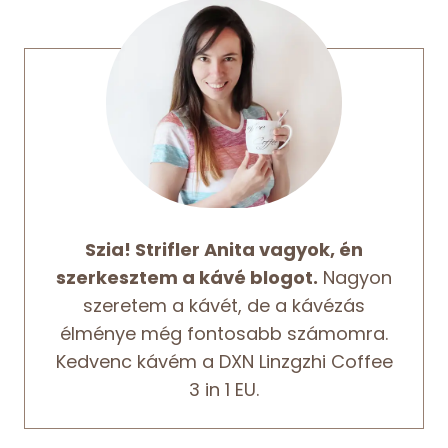
Szia! Strifler Anita vagyok, én
szerkesztem a kávé blogot.
Nagyon
szeretem a kávét, de a kávézás
élménye még fontosabb számomra.
Kedvenc kávém a DXN Linzgzhi Coffee
3 in 1 EU.