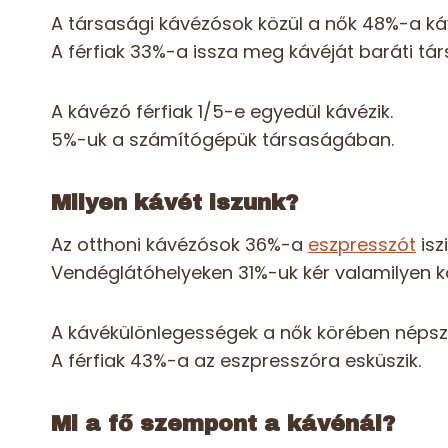
A társasági kávézósok közül a nők 48%-a káv
A férfiak 33%-a issza meg kávéját baráti tá
A kávézó férfiak 1/5-e egyedül kávézik.
5%-uk a számítógépük társaságában.
Milyen kávét iszunk?
Az otthoni kávézósok 36%-a
eszpresszót
iszi
Vendéglátóhelyeken 31%-uk kér valamilyen k
A kávékülönlegességek a nők körében népsz
A férfiak 43%-a az eszpresszóra esküszik.
Mi a fő szempont a kávénál?