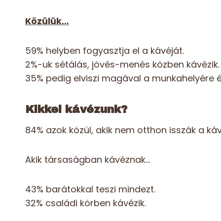
Közülük…
59% helyben fogyasztja el a kávéját.
2%-uk sétálás, jövés-menés közben kávézik.
35% pedig elviszi magával a munkahelyére é
Kikkel kávézunk?
84% azok közül, akik nem otthon isszák a ká
Akik társaságban kávéznak…
43% barátokkal teszi mindezt.
32% családi körben kávézik.