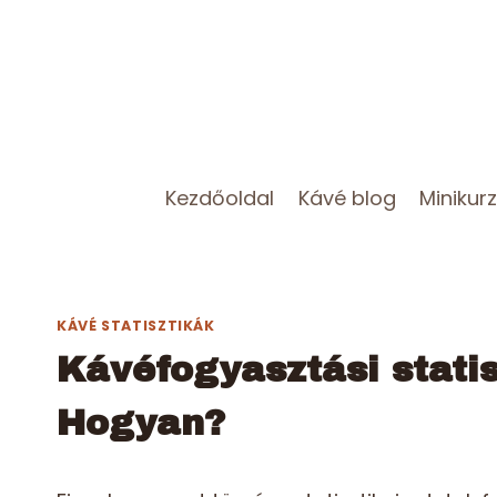
Skip
to
content
Kezdőoldal
Kávé blog
Minikur
KÁVÉ STATISZTIKÁK
Kávéfogyasztási statis
Hogyan?