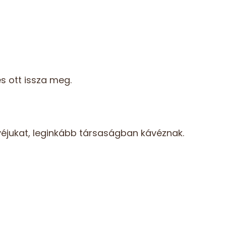
s ott issza meg.
véjukat, leginkább társaságban kávéznak.