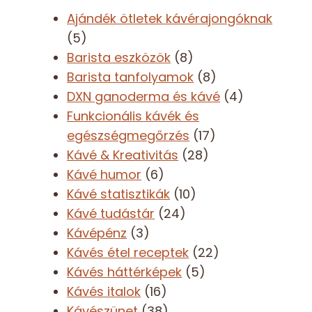
Ajándék ötletek kávérajongóknak
(5)
Barista eszközök
(8)
Barista tanfolyamok
(8)
DXN ganoderma és kávé
(4)
Funkcionális kávék és
egészségmegőrzés
(17)
Kávé & Kreativitás
(28)
Kávé humor
(6)
Kávé statisztikák
(10)
Kávé tudástár
(24)
Kávépénz
(3)
Kávés étel receptek
(22)
Kávés háttérképek
(5)
Kávés italok
(16)
Kávészünet
(38)