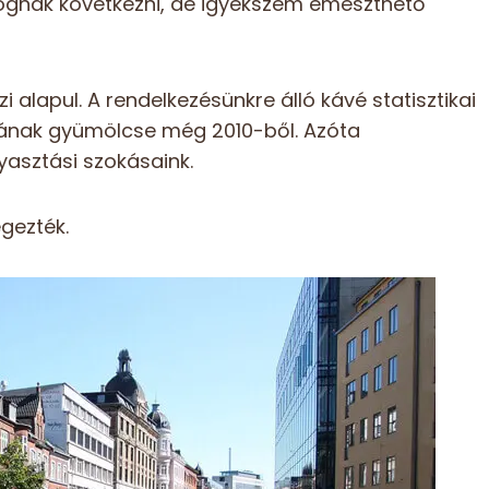
fognak következni, de igyekszem emészthető
 alapul. A rendelkezésünkre álló kávé statisztikai
ának gyümölcse még 2010-ből. Azóta
yasztási szokásaink.
gezték.