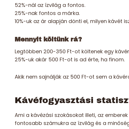
52%-nál az ízvilág a fontos.
25%-nak fontos a márka.
10%-uk az ár alapján dönti el, milyen kávét isz
Mennyit költünk rá?
Legtöbben 200-350 Ft-ot költenek egy kávér
25%-uk akár 500 Ft-ot is ad érte, ha finom.
Akik nem sajnálják az 500 Ft-ot sem a kávér
Kávéfogyasztási statisz
Ami a kávézási szokásokat illeti, az emberek
fontosabb számukra az ízvilág és a minőség,