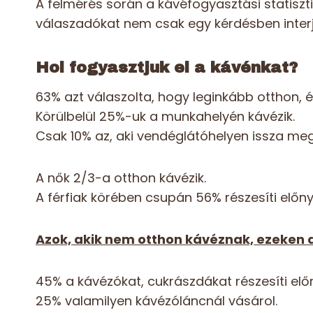
A felmérés során a kávéfogyasztási statiszti
válaszadókat nem csak egy kérdésben inter
Hol fogyasztjuk el a kávénkat?
63% azt válaszolta, hogy leginkább otthon, 
Körülbelül 25%-uk a munkahelyén kávézik.
Csak 10% az, aki vendéglátóhelyen issza me
A nők 2/3-a otthon kávézik.
A férfiak körében csupán 56% részesíti előn
Azok, akik nem otthon kávéznak, ezeken 
45% a kávézókat, cukrászdákat részesíti elő
25% valamilyen kávézóláncnál vásárol.