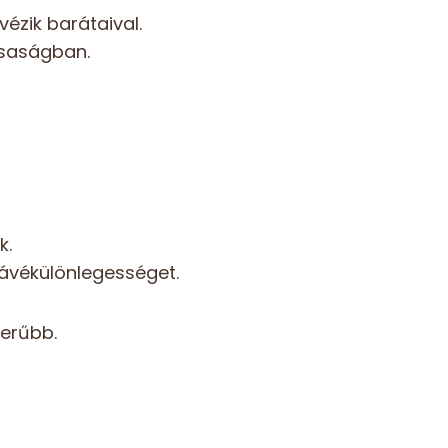
ézik barátaival.
rsaságban.
k.
ávékülönlegességet.
erűbb.