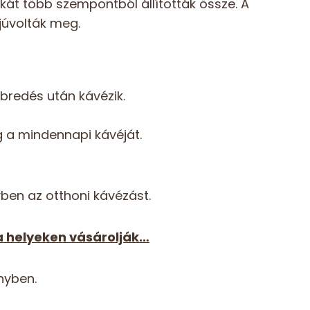
kát több szempontból állították össze. A
júvolták meg.
ébredés után kávézik.
g a mindennapi kávéját.
yben az otthoni kávézást.
a helyeken vásárolják…
nyben.