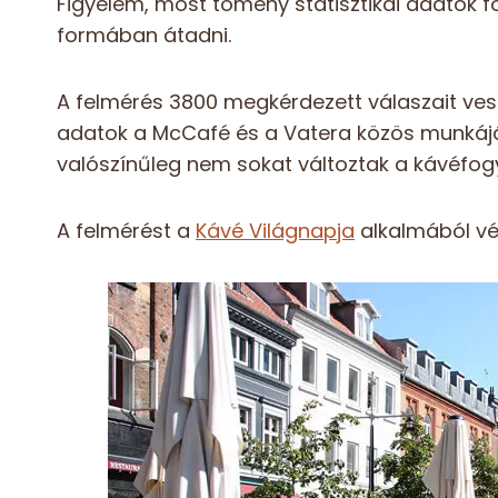
Figyelem, most tömény statisztikai adatok 
formában átadni.
A felmérés 3800 megkérdezett válaszait veszi
adatok a McCafé és a Vatera közös munkáj
valószínűleg nem sokat változtak a kávéfog
A felmérést a
Kávé Világnapja
alkalmából vé