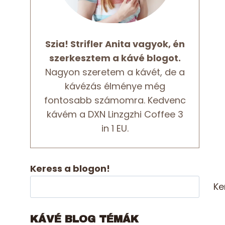
Szia! Strifler Anita vagyok, én
szerkesztem a kávé blogot.
Nagyon szeretem a kávét, de a
kávézás élménye még
fontosabb számomra. Kedvenc
kávém a DXN Linzgzhi Coffee 3
in 1 EU.
Keress a blogon!
Ke
KÁVÉ BLOG TÉMÁK