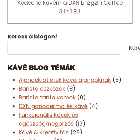
Kedvenc kávém a DXN Linzgzhi Coffee
3 in 1 EU.
Keress a blogon!
Ker
KÁVÉ BLOG TÉMÁK
Ajándék ötletek kávérajongóknak
(5)
Barista eszközök
(8)
Barista tanfolyamok
(8)
DXN ganoderma és kávé
(4)
Funkcionális kávék és
egészségmegőrzés
(17)
Kávé & Kreativitás
(28)