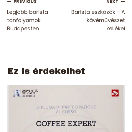
Bejegyzés
PREVIOUS
NEXT
Legjobb barista
Barista eszközök – A
navigáció
tanfolyamok
kávéművészet
Budapesten
kellékei
Ez is érdekelhet