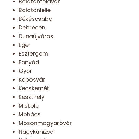
Balatonföldvár
Balatonlelle
Békéscsaba
Debrecen
Dunaújváros
Eger
Esztergom
Fonyód
Győr
Kaposvár
Kecskemét
Keszthely
Miskolc
Mohács
Mosonmagyaróvár
Nagykanizsa