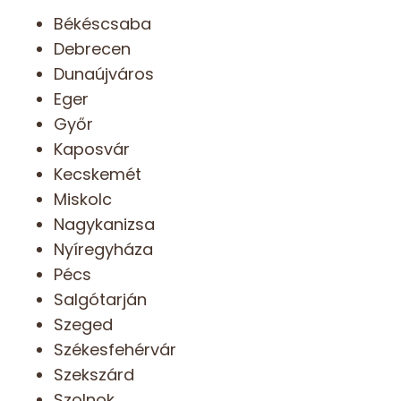
Békéscsaba
Debrecen
Dunaújváros
Eger
Győr
Kaposvár
Kecskemét
Miskolc
Nagykanizsa
Nyíregyháza
Pécs
Salgótarján
Szeged
Székesfehérvár
Szekszárd
Szolnok