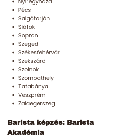
Nyíregyháza
Pécs
Salgótarján
Siófok
Sopron
Szeged
Székesfehérvár
Szekszárd
Szolnok
Szombathely
Tatabánya
Veszprém
Zalaegerszeg
Barista képzés: Barista
Akadémia