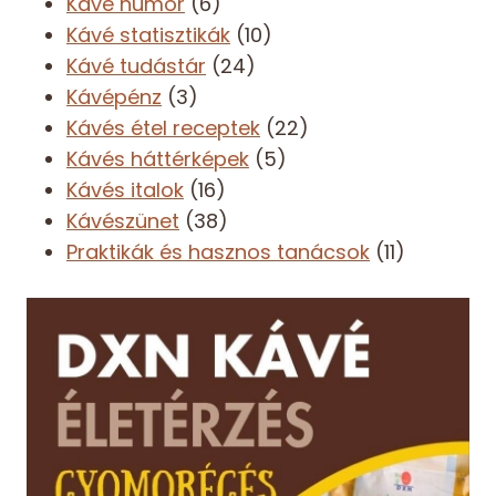
Kávé humor
(6)
Kávé statisztikák
(10)
Kávé tudástár
(24)
Kávépénz
(3)
Kávés étel receptek
(22)
Kávés háttérképek
(5)
Kávés italok
(16)
Kávészünet
(38)
Praktikák és hasznos tanácsok
(11)