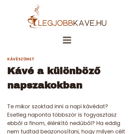
Skip
to
content
KÁVÉSZÜNET
Kávé a különböző
napszakokban
Te mikor szoktad inni a napi kávédat?
Esetleg naponta többször is fogyasztasz
ebből a finom, élénkítő nedűből? Ha eddig
nem tudtad beazonosítani, hogy milyen célt