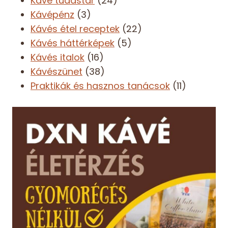
Kávé tudástár
(24)
Kávépénz
(3)
Kávés étel receptek
(22)
Kávés háttérképek
(5)
Kávés italok
(16)
Kávészünet
(38)
Praktikák és hasznos tanácsok
(11)