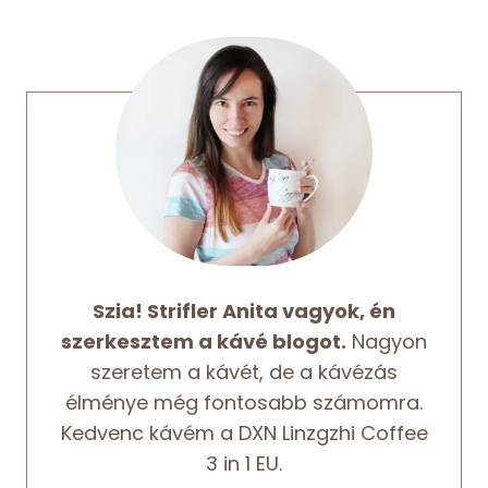
Szia! Strifler Anita vagyok, én
szerkesztem a kávé blogot.
Nagyon
szeretem a kávét, de a kávézás
élménye még fontosabb számomra.
Kedvenc kávém a DXN Linzgzhi Coffee
3 in 1 EU.