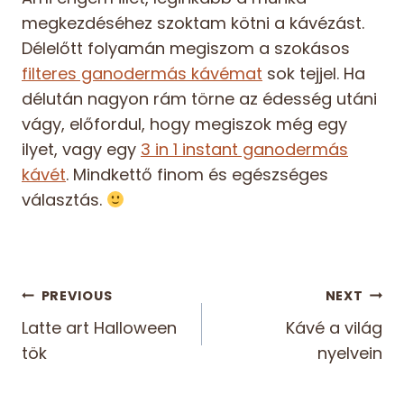
megkezdéséhez szoktam kötni a kávézást.
Délelőtt folyamán megiszom a szokásos
filteres ganodermás kávémat
sok tejjel. Ha
délután nagyon rám törne az édesség utáni
vágy, előfordul, hogy megiszok még egy
ilyet, vagy egy
3 in 1 instant ganodermás
kávét
. Mindkettő finom és egészséges
választás.
Bejegyzés
PREVIOUS
NEXT
Latte art Halloween
Kávé a világ
navigáció
tök
nyelvein