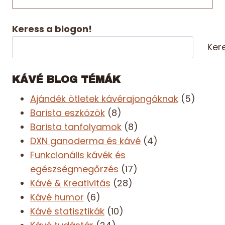
Keress a blogon!
Ker
KÁVÉ BLOG TÉMÁK
Ajándék ötletek kávérajongóknak
(5)
Barista eszközök
(8)
Barista tanfolyamok
(8)
DXN ganoderma és kávé
(4)
Funkcionális kávék és
egészségmegőrzés
(17)
Kávé & Kreativitás
(28)
Kávé humor
(6)
Kávé statisztikák
(10)