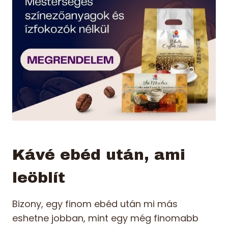
Kávé ebéd után, ami
leöblít
Bizony, egy finom ebéd után mi más
eshetne jobban, mint egy még finomabb