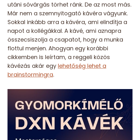
utáni sóvárgás törhet ránk. De az most más.
Már nem a szemnyitogató kávéra vágyunk.
Sokkal inkább arra a kávéra, ami elindítja a
napot a kollégákkal. A kávé, ami aznapra
összecsiszolja a csapatot, hogy a munka
flottul menjen. Ahogyan egy korábbi
cikkemben is leírtam, a reggeli közös
kávézás akár egy
lehetőség lehet a
brainstormingra
.