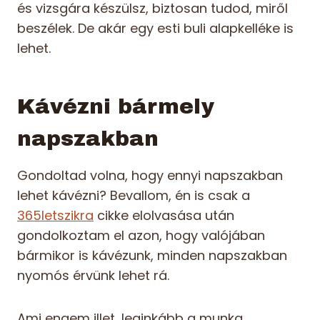
és vizsgára készülsz, biztosan tudod, miről
beszélek. De akár egy esti buli alapkelléke is
lehet.
Kávézni bármely
napszakban
Gondoltad volna, hogy ennyi napszakban
lehet kávézni? Bevallom, én is csak a
365letszikra
cikke elolvasása után
gondolkoztam el azon, hogy valójában
bármikor is kávézunk, minden napszakban
nyomós érvünk lehet rá.
Ami engem illet, leginkább a munka