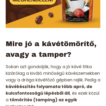
Mire jó a kávétömörítő,
avagy a tamper?
Sokan azt gondolják, hogy a jó kávé titka
kizárólag a kiváló minőségű kávészemekben
vagy a drága kávéfőző gépben rejlik. Pedig a
kávékészítés folyamata több apró, de
kulcsfontosságú lépésből áll
, és ezek közül
a
tömörítés (tamping) az egyik