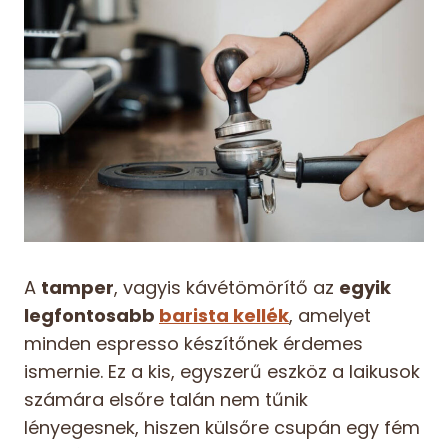
A
tamper
, vagyis kávétömörítő az
egyik
legfontosabb
barista kellék
, amelyet
minden espresso készítőnek érdemes
ismernie. Ez a kis, egyszerű eszköz a laikusok
számára elsőre talán nem tűnik
lényegesnek, hiszen külsőre csupán egy fém