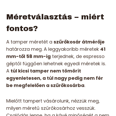
Méretválasztás – miért
fontos?
A tamper méretét a
szűrőkosár átmérője
határozza meg. A leggyakoribb méretek
41
mm-től 58 mm-ig
terjednek, de espresso
géptől függően lehetnek egyedi méretek is.
A
túl kicsi tamper nem tömörít
egyenletesen, a túl nagy pedig nem fér
be megfelelően a szűrőkosárba
.
Mielőtt tampert vásárolunk, nézzük meg,
milyen méretű szűrőkosárhoz vesszük.
Csalódás lenne, ha a kávé minőségét a nem