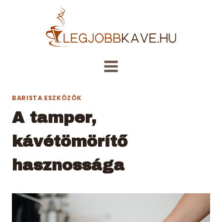
Skip
to
content
BARISTA ESZKÖZÖK
A tamper,
kávétömörítő
hasznossága