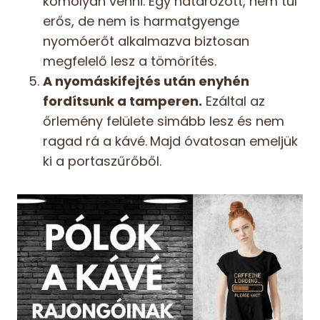
komolyan venni. Egy határozott, nem túl
erős, de nem is harmatgyenge
nyomóerőt alkalmazva biztosan
megfelelő lesz a tömörítés.
A nyomáskifejtés után enyhén
fordítsunk a tamperen.
Ezáltal az
őrlemény felülete simább lesz és nem
ragad rá a kávé.
Majd óvatosan emeljük
ki a portaszűrőből.