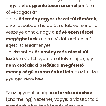
hogy a
víz egyenletesen áramoljon
át a
kávépogácsán.
Ha az
őrlemény egyes részei túl tömörek
,
a víz lassabban halad át rajtuk, és fennáll a
veszélye annak, hogy a
kávé ezen részei
megéghetnek
a forró víztől, ami keserű,
égett ízt eredményez.
Ha viszont az
őrlemény más részei túl
lazák
, a víz túl gyorsan átfolyik rajtuk, így
nem oldódik ki belőlük a megfelelő
mennyiségű aroma és koffein
– az ital íze
gyenge, vizes lesz.
Ez az egyenetlenség
csatornásodáshoz
(channeling) vezethet, vagyis a víz utat talál
magának a kevésbé tömör részeken,