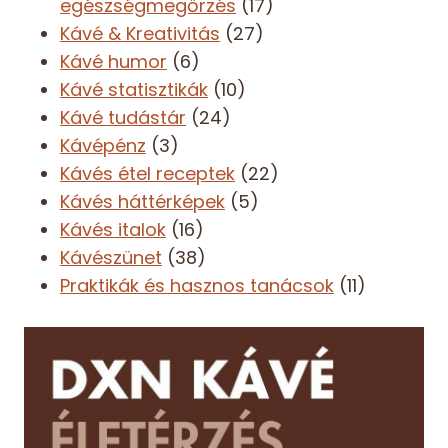
egészségmegőrzés
(17)
Kávé & Kreativitás
(27)
Kávé humor
(6)
Kávé statisztikák
(10)
Kávé tudástár
(24)
Kávépénz
(3)
Kávés étel receptek
(22)
Kávés háttérképek
(5)
Kávés italok
(16)
Kávészünet
(38)
Praktikák és hasznos tanácsok
(11)