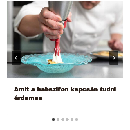
Amit a habszifon kapcsán tudni
érdemes