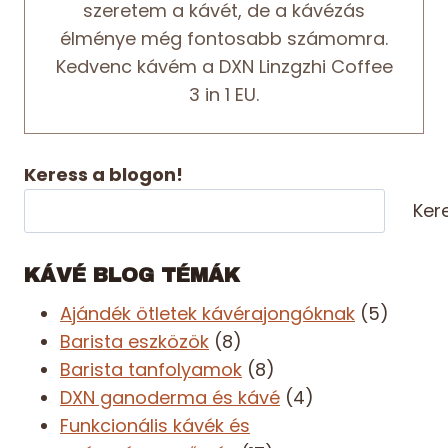
szeretem a kávét, de a kávézás
élménye még fontosabb számomra.
Kedvenc kávém a DXN Linzgzhi Coffee
3 in 1 EU.
Keress a blogon!
Ker
KÁVÉ BLOG TÉMÁK
Ajándék ötletek kávérajongóknak
(5)
Barista eszközök
(8)
Barista tanfolyamok
(8)
DXN ganoderma és kávé
(4)
Funkcionális kávék és