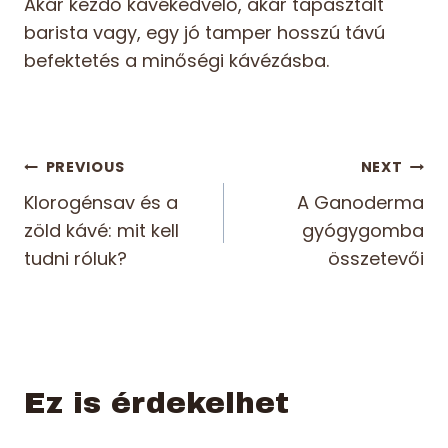
Akár kezdő kávékedvelő, akár tapasztalt
barista vagy, egy jó tamper hosszú távú
befektetés a minőségi kávézásba.
Bejegyzés
PREVIOUS
NEXT
Klorogénsav és a
A Ganoderma
navigáció
zöld kávé: mit kell
gyógygomba
tudni róluk?
összetevői
Ez is érdekelhet