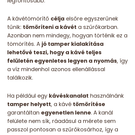
legfontosabb.
A kávétömörítő
célja
elsőre egyszerűnek
tűnik:
tömöríteni a kávét
a szűrőkarban.
Azonban nem mindegy, hogyan történik ez a
tömörítés. A
jó tamper kialakítása
lehetővé teszi, hogy a kávé teljes
felületén egyenletes legyen a nyomás
, így
a víz mindenhol azonos ellenállással
találkozik.
Ha például egy
kávéskanalat
használnánk
tamper helyett
, a kávé
tömörítése
garantáltan
egyenetlen lenne
. A kanál
felülete nem sík, ráadásul a mérete sem
passzol pontosan a szűrőkosárhoz, így a