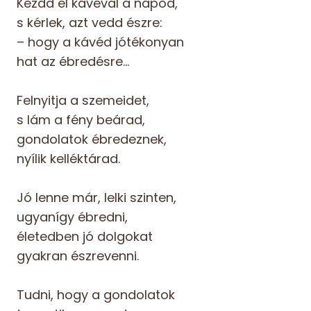
Kezdd el kávéval a napod,
s kérlek, azt vedd észre:
– hogy a kávéd jótékonyan
hat az ébredésre…
Felnyitja a szemeidet,
s lám a fény beárad,
gondolatok ébredeznek,
nyílik kelléktárad.
Jó lenne már, lelki szinten,
ugyanígy ébredni,
életedben jó dolgokat
gyakran észrevenni.
Tudni, hogy a gondolatok