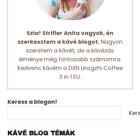
Szia! Strifler Anita vagyok, én
szerkesztem a kávé blogot.
Nagyon
szeretem a kávét, de a kávézás
élménye még fontosabb számomra.
Kedvenc kávém a DXN Linzgzhi Coffee
3 in 1 EU.
Keress a blogon!
Ker
KÁVÉ BLOG TÉMÁK