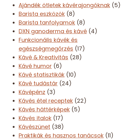
Ajándék ötletek kávérajongóknak
(5)
Barista eszközök
(8)
Barista tanfolyamok
(8)
DXN ganoderma és kávé
(4)
Funkcionális kávék és
egészségmegőrzés
(17)
Kávé & Kreativitás
(28)
Kávé humor
(6)
Kávé statisztikák
(10)
Kávé tudástár
(24)
Kávépénz
(3)
Kávés étel receptek
(22)
Kávés háttérképek
(5)
Kávés italok
(17)
Kávészünet
(38)
Praktikák és hasznos tanácsok
(11)