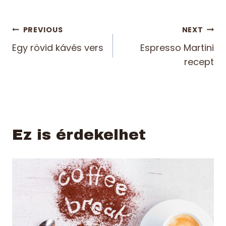
Bejegyzés
PREVIOUS
NEXT
Egy rövid kávés vers
Espresso Martini
navigáció
recept
Ez is érdekelhet