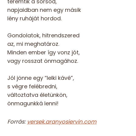
teremtik a sorsod,
napjaidban nem egy másik
lény ruháját hordod.
Gondolatok, hitrendszered
az, mi meghatároz.
Minden ember így vonz jót,
vagy rosszat önmagához.
Jól jönne egy “lelki kávé”,
s végre felébredni,
változtatva életünkön,
önmagunkká lenni!
Forrás:
versek.aranyosiervin.com