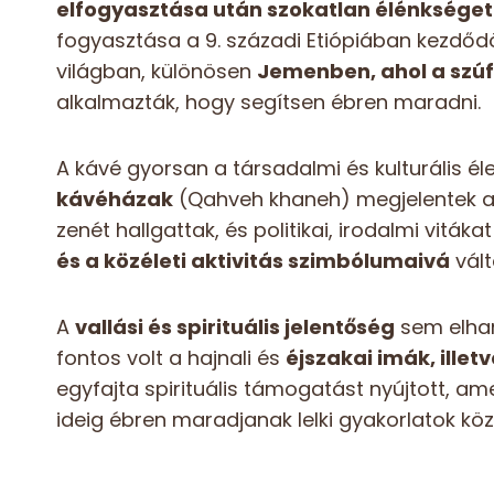
elfogyasztása után szokatlan élénksége
fogyasztása a 9. századi Etiópiában kezdődö
világban, különösen
Jemenben, ahol a szúf
alkalmazták, hogy segítsen ébren maradni.
A kávé gyorsan a társadalmi és kulturális él
kávéházak
(Qahveh khaneh) megjelentek a 
zenét hallgattak, és politikai, irodalmi vitáka
és a közéleti aktivitás szimbólumaivá
vált
A
vallási és spirituális jelentőség
sem elhan
fontos volt a hajnali és
éjszakai imák, ille
egyfajta spirituális támogatást nyújtott, a
ideig ébren maradjanak lelki gyakorlatok kö