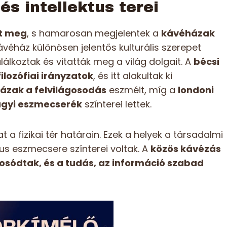
s intellektus terei
tt meg
, s hamarosan megjelentek a
kávéházak
kávéház különösen jelentős kulturális szerepet
alálkoztak és vitatták meg a világ dolgait. A
bécsi
ilozófiai irányzatok
, és itt alakultak ki
házak a felvilágosodás
eszméit, míg a
londoni
ügyi eszmecserék
színterei lettek.
a fizikai tér határain. Ezek a helyek a társadalmi
us eszmecsere színterei voltak. A
közös kávézás
osódtak, és a tudás, az információ szabad