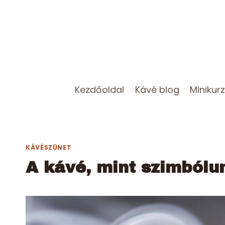
Skip
to
content
Kezdőoldal
Kávé blog
Minikur
KÁVÉSZÜNET
A kávé, mint szimból