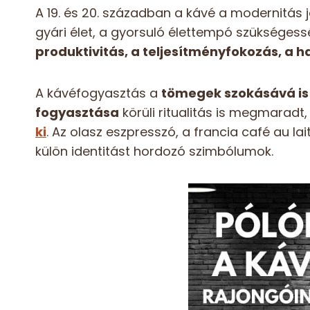
A 19. és 20. században a kávé a modernitás 
gyári élet, a gyorsuló élettempó szükségessé
produktivitás, a teljesítményfokozás, a 
A kávéfogyasztás a
tömegek szokásává is 
fogyasztása
körüli ritualitás is megmaradt, 
ki
. Az olasz eszpresszó, a francia café au l
külön identitást hordozó szimbólumok.