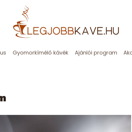
zus
Gyomorkímélő kávék
Ajánlói program
Ak
um