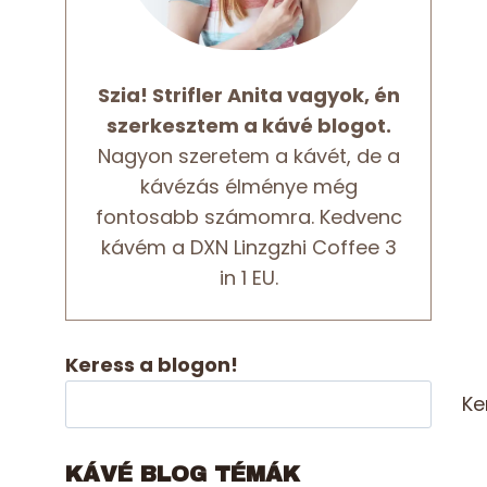
Szia! Strifler Anita vagyok, én
szerkesztem a kávé blogot.
Nagyon szeretem a kávét, de a
kávézás élménye még
fontosabb számomra. Kedvenc
kávém a DXN Linzgzhi Coffee 3
in 1 EU.
Keress a blogon!
Ke
KÁVÉ BLOG TÉMÁK