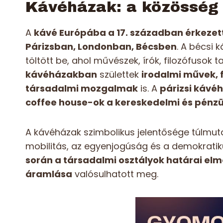
Kávéházak: a közösség é
A
kávé Európába a 17. században érkeze
Párizsban, Londonban, Bécsben
. A bécsi 
töltött be, ahol művészek, írók, filozófusok t
kávéházakban
születtek
irodalmi művek, f
társadalmi mozgalmak
is. A
párizsi kávé
coffee house-ok a kereskedelmi és pénz
A kávéházak szimbolikus jelentősége túlmutat 
mobilitás, az egyenjogúság és a demokratik
során a társadalmi osztályok határai elm
áramlása
valósulhatott meg.