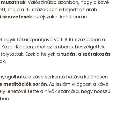
t mutatnak
. Valószínűbb azonban, hogy a kávé
tt, majd a 15. században elterjedt az arab
i szerzetesek
az éjszakai imáik során
et egyik fókuszpontjává vált. A 16. században a
Közel-Keleten, ahol az emberek beszélgettek,
t folytattak. Ezek a helyek a
tudás, a szórakozás
ak.
yagolható: a kávé serkentő hatása különösen
tve meditációk során
. Az iszlám világban a kávé
mely lehetővé tette a hívők számára, hogy hosszú
zben.