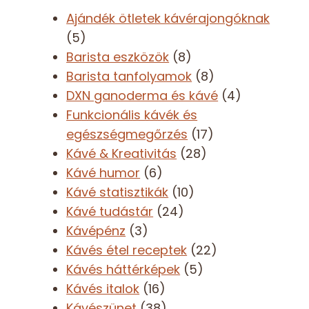
Ajándék ötletek kávérajongóknak
(5)
Barista eszközök
(8)
Barista tanfolyamok
(8)
DXN ganoderma és kávé
(4)
Funkcionális kávék és
egészségmegőrzés
(17)
Kávé & Kreativitás
(28)
Kávé humor
(6)
Kávé statisztikák
(10)
Kávé tudástár
(24)
Kávépénz
(3)
Kávés étel receptek
(22)
Kávés háttérképek
(5)
Kávés italok
(16)
Kávészünet
(38)