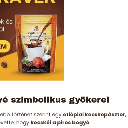
vé szimbolikus gyökerei
tebb történet szerint egy
etiópiai kecskepásztor,
evette, hogy
kecskéi a piros bogyó