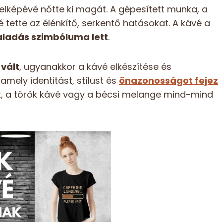
jelképévé nőtte ki magát. A gépesített munka, a
 tette az élénkítő, serkentő hatásokat. A kávé a
haladás szimbóluma lett
.
vált
, ugyanakkor a kávé elkészítése és
amely identitást, stílust és
önazonosságot fejez
ait, a török kávé vagy a bécsi melange mind-mind