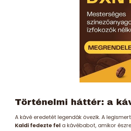
Történelmi háttér: a ká
A kávé eredetét legendák övezik. A legismer
Kaldi fedezte fel
a kávébabot, amikor észr